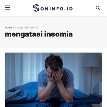
Skip
Menu
to
content
Home
»
mengatasi insomia
mengatasi insomia