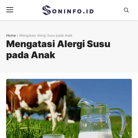
Skip
Menu
to
content
Home
»
Mengatasi Alergi Susu pada Anak
Mengatasi Alergi Susu
pada Anak