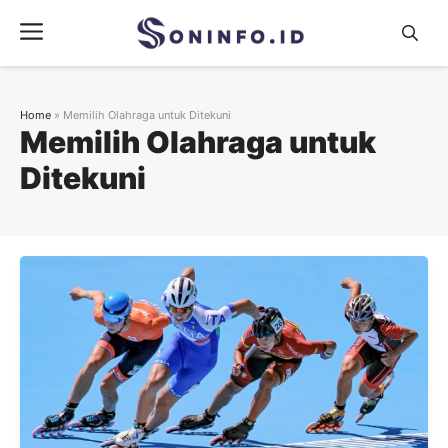
Skip
Menu
to
content
Home
»
Memilih Olahraga untuk Ditekuni
Memilih Olahraga untuk
Ditekuni