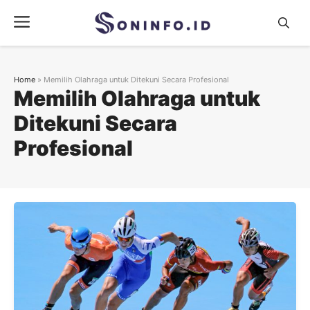
Skip
Menu
to
content
Home
»
Memilih Olahraga untuk Ditekuni Secara Profesional
Memilih Olahraga untuk
Ditekuni Secara
Profesional