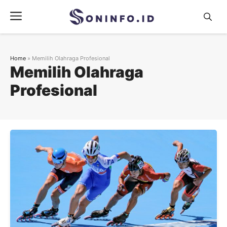
Skip
Menu
to
content
Home
»
Memilih Olahraga Profesional
Memilih Olahraga
Profesional