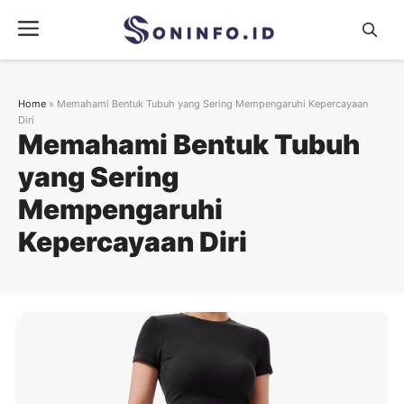
Skip
Menu
to
content
Home
»
Memahami Bentuk Tubuh yang Sering Mempengaruhi Kepercayaan
Diri
Memahami Bentuk Tubuh
yang Sering
Mempengaruhi
Kepercayaan Diri