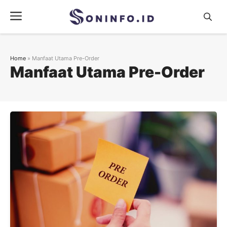
Skip
Menu
to
content
Home
»
Manfaat Utama Pre-Order
Manfaat Utama Pre-Order