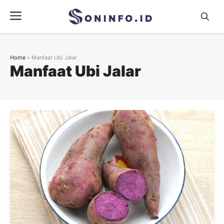
Skip
Menu
to
content
Home
»
Manfaat Ubi Jalar
Manfaat Ubi Jalar