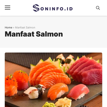
Skip
Menu
to
content
Home
»
Manfaat Salmon
Manfaat Salmon