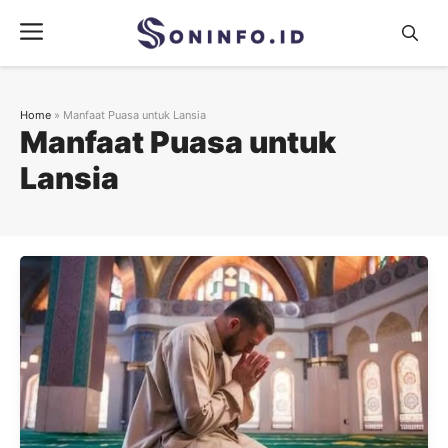
Skip
Menu
to
content
Home
»
Manfaat Puasa untuk Lansia
Manfaat Puasa untuk
Lansia