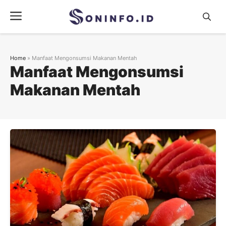
Skip
Menu
to
content
Home
»
Manfaat Mengonsumsi Makanan Mentah
Manfaat Mengonsumsi
Makanan Mentah