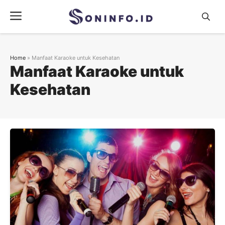
Skip
Menu
to
content
Home
»
Manfaat Karaoke untuk Kesehatan
Manfaat Karaoke untuk
Kesehatan