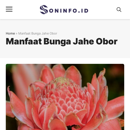
Skip
Menu
to
content
Home
»
Manfaat Bunga Jahe Obor
Manfaat Bunga Jahe Obor