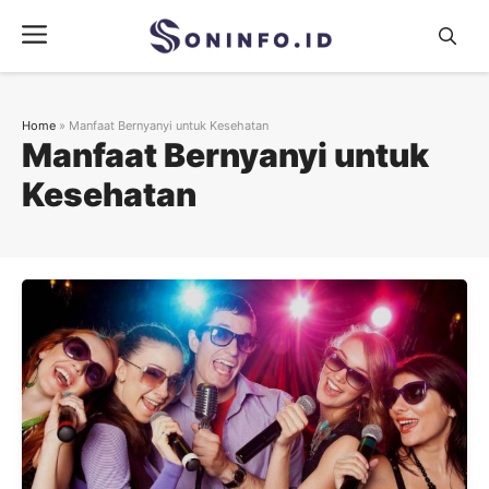
Skip
Menu
to
content
Home
»
Manfaat Bernyanyi untuk Kesehatan
Manfaat Bernyanyi untuk
Kesehatan