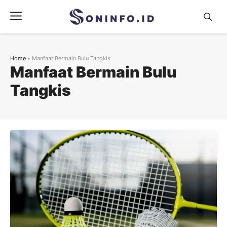
Skip
Menu
to
content
Home
»
Manfaat Bermain Bulu Tangkis
Manfaat Bermain Bulu
Tangkis