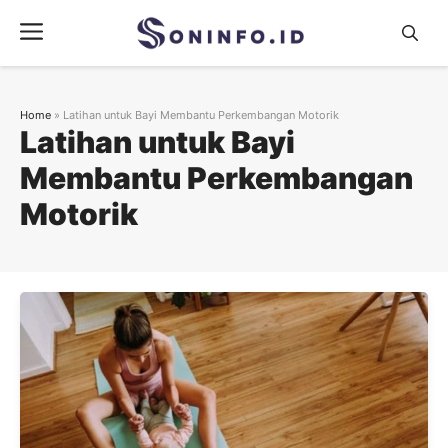
Skip
Menu
to
content
Home
»
Latihan untuk Bayi Membantu Perkembangan Motorik
Latihan untuk Bayi
Membantu Perkembangan
Motorik