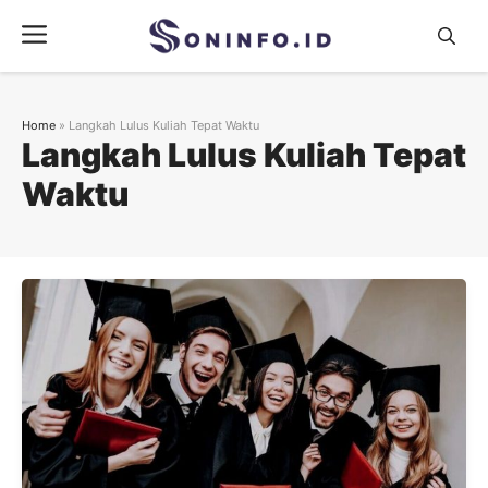
Skip
Menu
to
content
Home
»
Langkah Lulus Kuliah Tepat Waktu
Langkah Lulus Kuliah Tepat
Waktu