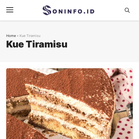
Skip
Menu
to
content
Home
»
Kue Tiramisu
Kue Tiramisu