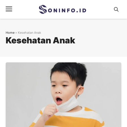
Skip
Menu
to
content
Home
»
Kesehatan Anak
Kesehatan Anak