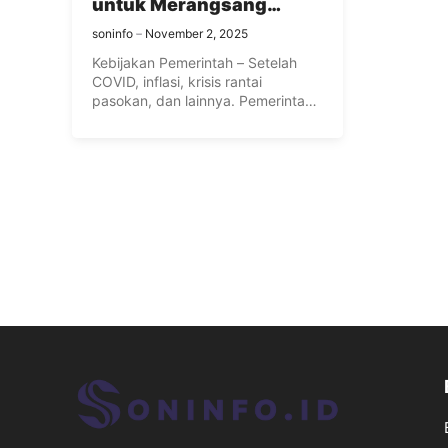
untuk Merangsang
Pertumbuhan Ekonomi
soninfo
November 2, 2025
Kebijakan Pemerintah – Setelah
COVID, inflasi, krisis rantai
pasokan, dan lainnya. Pemerintah
di seluruh dunia ...