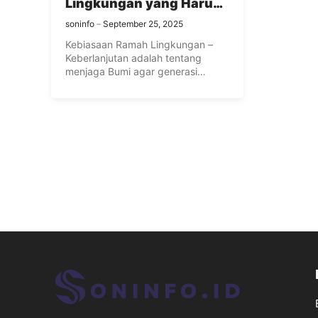
Lingkungan yang Harus
Diajarkan pada Anak
soninfo
September 25, 2025
Kebiasaan Ramah Lingkungan –
Keberlanjutan adalah tentang
menjaga Bumi agar generasi
mendatang dapat menikmati
sumber ...