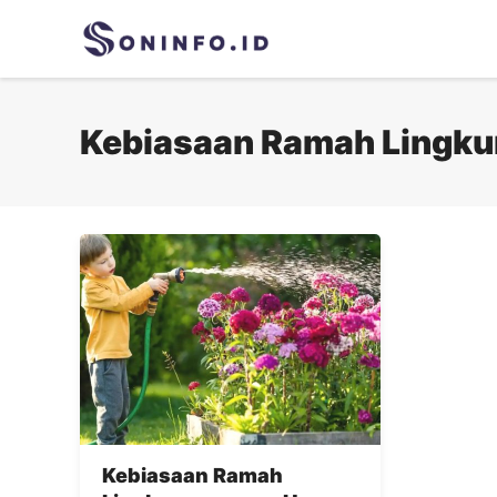
Skip
to
content
Kebiasaan Ramah Lingk
Kebiasaan Ramah