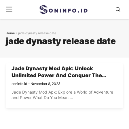
Skip
Menu
to
content
Home
»
jade dynasty release date
jade dynasty release date
Jade Dynasty Mod Apk: Unlock
Unlimited Power And Conquer The
Ancient Realm
soninfo.id
November 8, 2023
Jade Dynasty Mod Apk: Explore a World of Adventure
and Power What Do You Mean ...