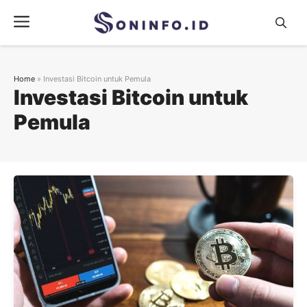
Skip
Menu
to
content
Home
»
Investasi Bitcoin untuk Pemula
Investasi Bitcoin untuk
Pemula