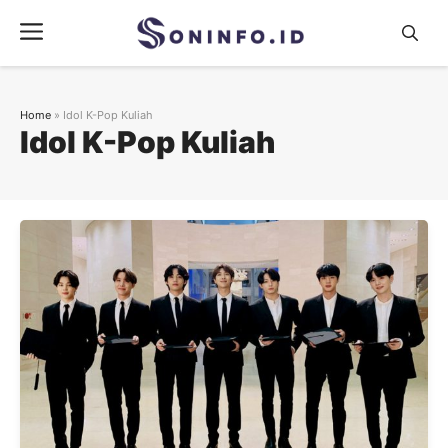
Skip
Menu
to
content
Home
»
Idol K-Pop Kuliah
Idol K-Pop Kuliah