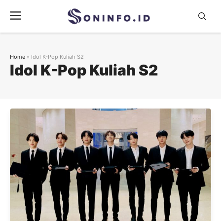
Skip
Menu
to
content
Home
»
Idol K-Pop Kuliah S2
Idol K-Pop Kuliah S2