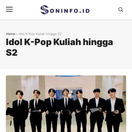
Skip
Menu
to
content
Home
»
Idol K-Pop Kuliah hingga S2
Idol K-Pop Kuliah hingga
S2