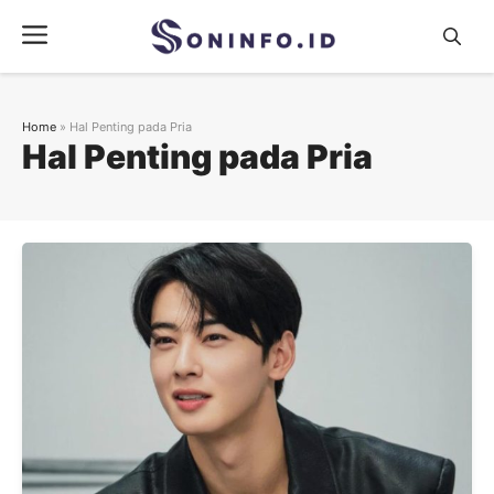
Skip
Menu
to
content
Home
»
Hal Penting pada Pria
Hal Penting pada Pria