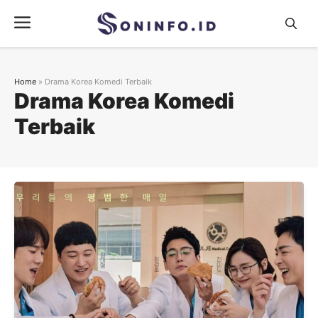
Skip
Menu
to
content
Home
»
Drama Korea Komedi Terbaik
Drama Korea Komedi
Terbaik