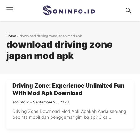
Skip
Menu
to
content
Home
»
download driving zone japan mod apk
download driving zone
japan mod apk
Driving Zone: Experience Unlimited Fun
With Mod Apk Download
soninfo.id
September 23, 2023
Driving Zone Download Mod Apk Apakah Anda seorang
pecinta mobil dan penggemar gim balap? Jika ...