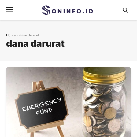
Skip
Menu
to
content
Home
»
dana darurat
dana darurat