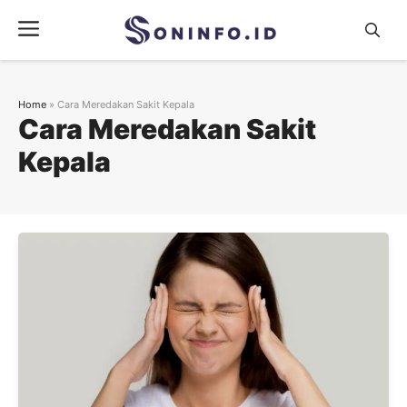
Skip
Menu
to
content
Home
»
Cara Meredakan Sakit Kepala
Cara Meredakan Sakit
Kepala