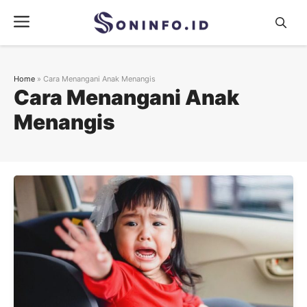
Skip
Menu
to
content
Home
»
Cara Menangani Anak Menangis
Cara Menangani Anak
Menangis