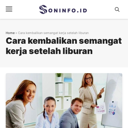
Skip
Menu
to
content
Home
»
Cara kembalikan semangat kerja setelah liburan
Cara kembalikan semangat
kerja setelah liburan