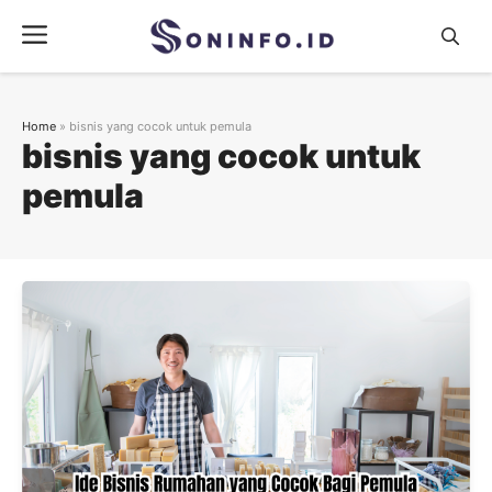
Skip
Menu
to
content
Home
»
bisnis yang cocok untuk pemula
bisnis yang cocok untuk
pemula