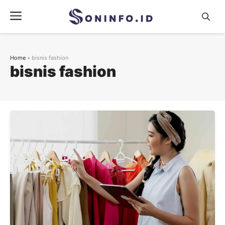
Skip
Menu
to
content
Home
»
bisnis fashion
bisnis fashion