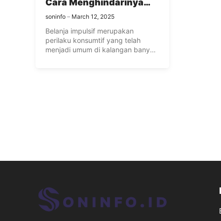
Cara Menghindarinya
agar Tidak Boncos
soninfo
March 12, 2025
Belanja impulsif merupakan
perilaku konsumtif yang telah
menjadi umum di kalangan banyak
orang di zaman ...