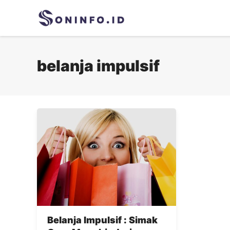
Skip
to
content
belanja impulsif
Belanja Impulsif : Simak