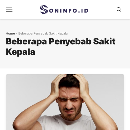
Skip
Menu
to
content
Home
»
Beberapa Penyebab Sakit Kepala
Beberapa Penyebab Sakit
Kepala