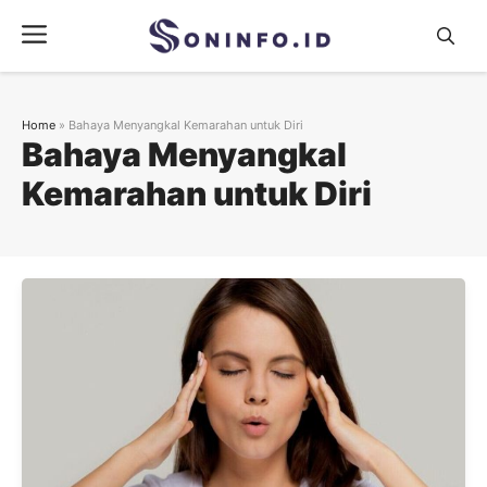
Skip
Menu
to
content
Home
»
Bahaya Menyangkal Kemarahan untuk Diri
Bahaya Menyangkal
Kemarahan untuk Diri