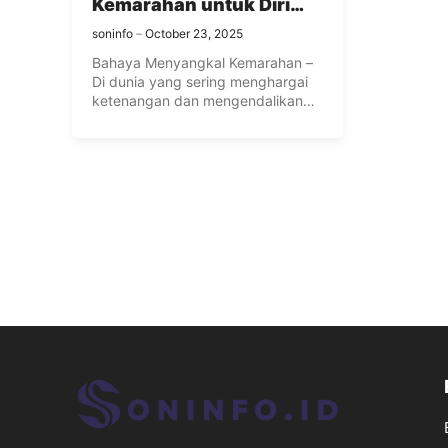
Kemarahan untuk Diri
Anda
soninfo
October 23, 2025
Bahaya Menyangkal Kemarahan –
Di dunia yang sering menghargai
ketenangan dan mengendalikan
emosi, banyak orang ...