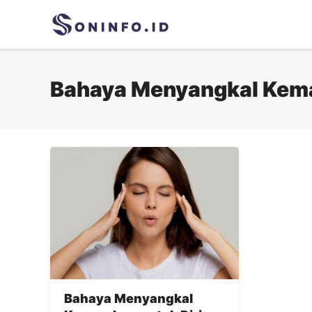
Skip
to
content
Bahaya Menyangkal Kema
Bahaya Menyangkal