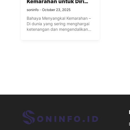
Kemarahan untuk Diri
Anda
soninfo
October 23, 2025
Bahaya Menyangkal Kemarahan –
Di dunia yang sering menghargai
ketenangan dan mengendalikan
emosi, banyak orang ...