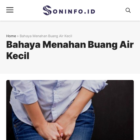
Skip
Menu
to
content
Home
»
Bahaya Menahan Buang Air Kecil
Bahaya Menahan Buang Air
Kecil