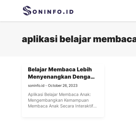
Skip
to
content
aplikasi belajar membac
Belajar Membaca Lebih
Menyenangkan Dengan
Aplikasi Interaktif Untuk
soninfo.id
October 26, 2023
Anak
Aplikasi Belajar Membaca Anak:
Mengembangkan Kemampuan
Membaca Anak Secara Interaktif
Pengertian Aplikasi Belajar
Membaca Anak ...