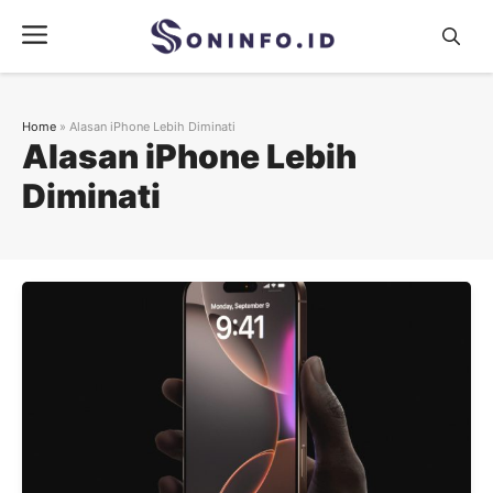
Skip
Menu
to
content
Home
»
Alasan iPhone Lebih Diminati
Alasan iPhone Lebih
Diminati