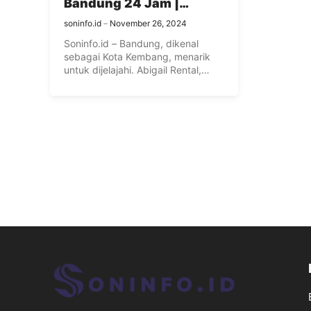
Bandung 24 Jam |
Mengenal Kota Kembang
soninfo.id
November 26, 2024
Dengan Sewa Mobil di
Soninfo.id – Bandung, dikenal
Abigail
sebagai Kota Kembang, menarik
untuk dijelajahi. Abigail Rental,
layanan sewa mobil ...