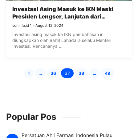
Investasi Asing Masuk ke IKN Meski
Presiden Lengser, Lanjutan dari
Program Jokowi?
soninfo.id 1
August 12, 2024
Investasi asing masuk ke IKN pembahasan ini
diungkapkan oleh Bahlil Lahadalia selaku Menteri
Investasi. Rencananya ...
1
…
36
37
38
…
49
Page
Page
Page
Page
Page
Popular Pos
Persatuan Ahli Farmasi Indonesia Pulau