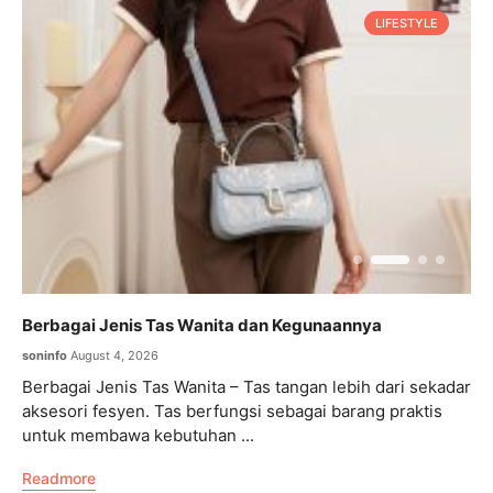
LIFESTYLE
Berbagai Jenis Tas Wanita dan Kegunaannya
K
P
soninfo
August 4, 2026
s
Berbagai Jenis Tas Wanita – Tas tangan lebih dari sekadar
K
aksesori fesyen. Tas berfungsi sebagai barang praktis
s
untuk membawa kebutuhan ...
p
Readmore
p