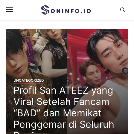
Skip
Menu
to
content
UNCATEGORIZED
Profil San ATEEZ yang
Viral Setelah Fancam
“BAD” dan Memikat
Penggemar di Seluruh