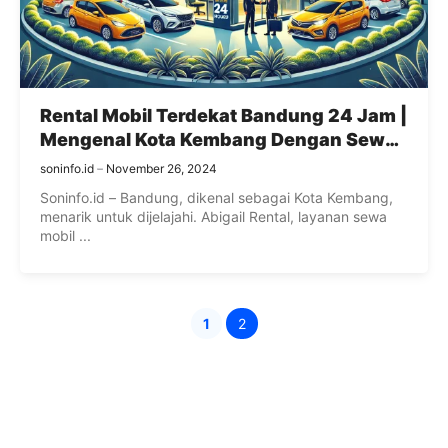
Rental Mobil Terdekat Bandung 24 Jam |
Mengenal Kota Kembang Dengan Sewa
Mobil di Abigail
soninfo.id
November 26, 2024
Soninfo.id – Bandung, dikenal sebagai Kota Kembang,
menarik untuk dijelajahi. Abigail Rental, layanan sewa
mobil ...
1
2
Page
Page