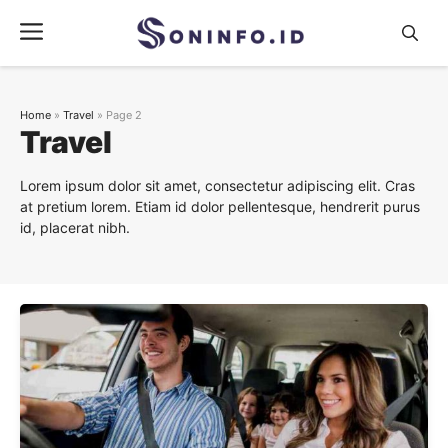
Skip
Menu
to
content
Home
»
Travel
»
Page 2
Travel
Lorem ipsum dolor sit amet, consectetur adipiscing elit. Cras
at pretium lorem. Etiam id dolor pellentesque, hendrerit purus
id, placerat nibh.