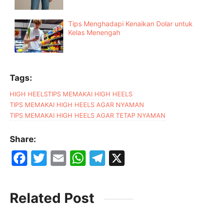
Tips Menghadapi Kenaikan Dolar untuk
Kelas Menengah
Tags:
HIGH HEELS
TIPS MEMAKAI HIGH HEELS
TIPS MEMAKAI HIGH HEELS AGAR NYAMAN
TIPS MEMAKAI HIGH HEELS AGAR TETAP NYAMAN
Share:
F
T
E
W
T
X
a
w
m
h
el
c
itt
ai
at
e
Related Post
e
er
l
s
gr