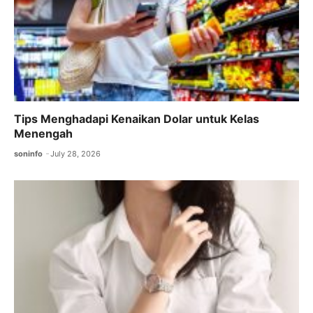
Tips Menghadapi Kenaikan Dolar untuk Kelas
Menengah
soninfo
July 28, 2026