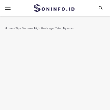
Skip
Menu
to
content
Home
»
Tips Memakai High Heels agar Tetap Nyaman