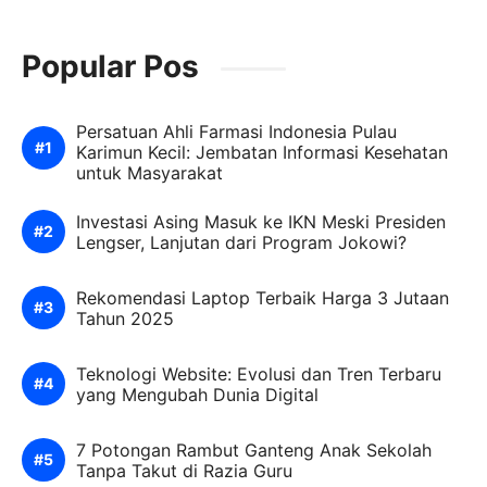
Popular Pos
Persatuan Ahli Farmasi Indonesia Pulau
Karimun Kecil: Jembatan Informasi Kesehatan
untuk Masyarakat
Investasi Asing Masuk ke IKN Meski Presiden
Lengser, Lanjutan dari Program Jokowi?
Rekomendasi Laptop Terbaik Harga 3 Jutaan
Tahun 2025
Teknologi Website: Evolusi dan Tren Terbaru
yang Mengubah Dunia Digital
7 Potongan Rambut Ganteng Anak Sekolah
Tanpa Takut di Razia Guru