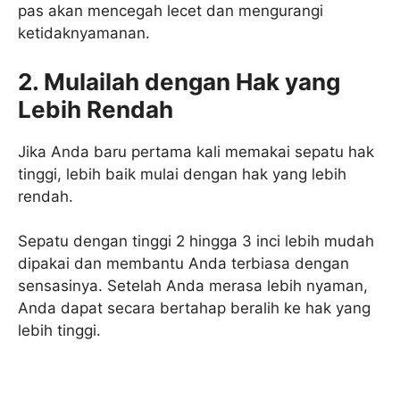
pas akan mencegah lecet dan mengurangi
ketidaknyamanan.
2. Mulailah dengan Hak yang
Lebih Rendah
Jika Anda baru pertama kali memakai sepatu hak
tinggi, lebih baik mulai dengan hak yang lebih
rendah.
Sepatu dengan tinggi 2 hingga 3 inci lebih mudah
dipakai dan membantu Anda terbiasa dengan
sensasinya. Setelah Anda merasa lebih nyaman,
Anda dapat secara bertahap beralih ke hak yang
lebih tinggi.