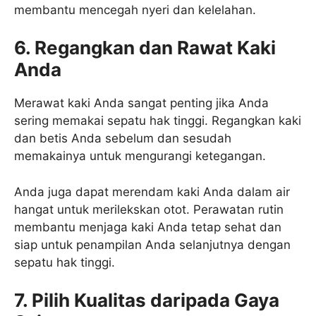
membantu mencegah nyeri dan kelelahan.
6. Regangkan dan Rawat Kaki
Anda
Merawat kaki Anda sangat penting jika Anda
sering memakai sepatu hak tinggi. Regangkan kaki
dan betis Anda sebelum dan sesudah
memakainya untuk mengurangi ketegangan.
Anda juga dapat merendam kaki Anda dalam air
hangat untuk merilekskan otot. Perawatan rutin
membantu menjaga kaki Anda tetap sehat dan
siap untuk penampilan Anda selanjutnya dengan
sepatu hak tinggi.
7. Pilih Kualitas daripada Gaya