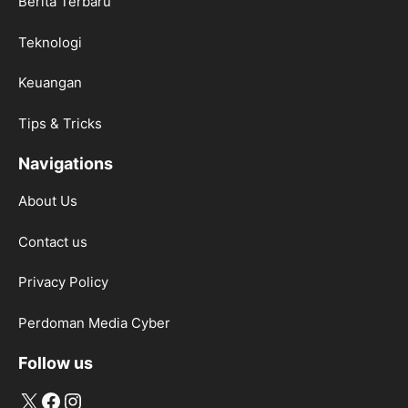
Berita Terbaru
Teknologi
Keuangan
Tips & Tricks
Navigations
About Us
Contact us
Privacy Policy
Perdoman Media Cyber
Follow us
X
Facebook
Instagram