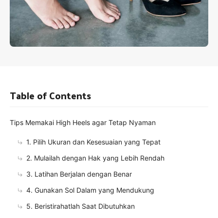
Table of Contents
Tips Memakai High Heels agar Tetap Nyaman
1. Pilih Ukuran dan Kesesuaian yang Tepat
2. Mulailah dengan Hak yang Lebih Rendah
3. Latihan Berjalan dengan Benar
4. Gunakan Sol Dalam yang Mendukung
5. Beristirahatlah Saat Dibutuhkan