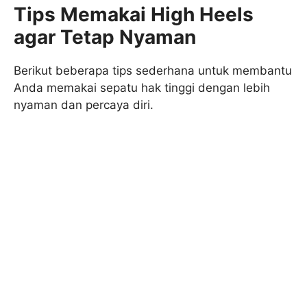
Tips Memakai High Heels
agar Tetap Nyaman
Berikut beberapa tips sederhana untuk membantu
Anda memakai sepatu hak tinggi dengan lebih
nyaman dan percaya diri.