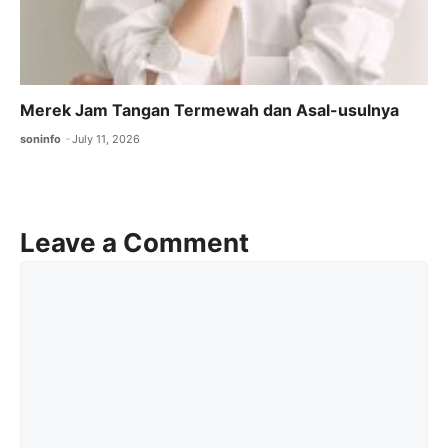
Merek Jam Tangan Termewah dan Asal-usulnya
soninfo
July 11, 2026
Leave a Comment
Comment