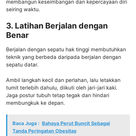
membangun keseimbangan dan kepercayaan diri
seiring waktu.
3. Latihan Berjalan dengan
Benar
Berjalan dengan sepatu hak tinggi membutuhkan
teknik yang berbeda daripada berjalan dengan
sepatu datar.
Ambil langkah kecil dan perlahan, lalu letakkan
tumit terlebih dahulu, diikuti oleh jari-jari kaki.
Jaga postur tubuh tetap tegak dan hindari
membungkuk ke depan.
Baca Juga :
Bahaya Perut Buncit Sebagai
Tanda Peringatan Obesitas