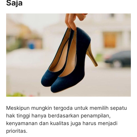
Saja
Meskipun mungkin tergoda untuk memilih sepatu
hak tinggi hanya berdasarkan penampilan,
kenyamanan dan kualitas juga harus menjadi
prioritas.