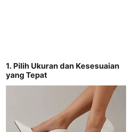
1. Pilih Ukuran dan Kesesuaian
yang Tepat