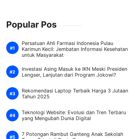
Popular Pos
Persatuan Ahli Farmasi Indonesia Pulau
Karimun Kecil: Jembatan Informasi Kesehatan
untuk Masyarakat
Investasi Asing Masuk ke IKN Meski Presiden
Lengser, Lanjutan dari Program Jokowi?
Rekomendasi Laptop Terbaik Harga 3 Jutaan
Tahun 2025
Teknologi Website: Evolusi dan Tren Terbaru
yang Mengubah Dunia Digital
7 Potongan Rambut Ganteng Anak Sekolah