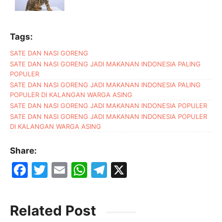
Tags:
SATE DAN NASI GORENG
SATE DAN NASI GORENG JADI MAKANAN INDONESIA PALING
POPULER
SATE DAN NASI GORENG JADI MAKANAN INDONESIA PALING
POPULER DI KALANGAN WARGA ASING
SATE DAN NASI GORENG JADI MAKANAN INDONESIA POPULER
SATE DAN NASI GORENG JADI MAKANAN INDONESIA POPULER
DI KALANGAN WARGA ASING
Share:
F
T
E
W
T
X
a
w
m
h
el
c
itt
ai
at
e
Related Post
e
er
l
s
gr