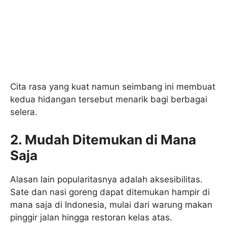
Cita rasa yang kuat namun seimbang ini membuat
kedua hidangan tersebut menarik bagi berbagai
selera.
2. Mudah Ditemukan di Mana
Saja
Alasan lain popularitasnya adalah aksesibilitas.
Sate dan nasi goreng dapat ditemukan hampir di
mana saja di Indonesia, mulai dari warung makan
pinggir jalan hingga restoran kelas atas.