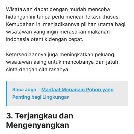
Wisatawan dapat dengan mudah mencoba
hidangan ini tanpa perlu mencari lokasi khusus.
Kemudahan ini menjadikannya pilihan utama bagi
wisatawan yang ingin merasakan makanan
Indonesia otentik dengan cepat.
Ketersediaannya juga meningkatkan peluang
wisatawan asing untuk mencobanya dan jatuh
cinta dengan cita rasanya.
Baca Juga :
Manfaat Menanam Pohon yang
Penting bagi Lingkungan
3. Terjangkau dan
Mengenyangkan