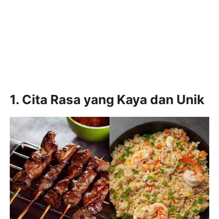
1. Cita Rasa yang Kaya dan Unik