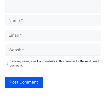
Name
Email
Website
Save my name, email, and website in this browser for the next time I
comment.